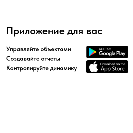
F P M S T G REAL ESTATE L.L.C