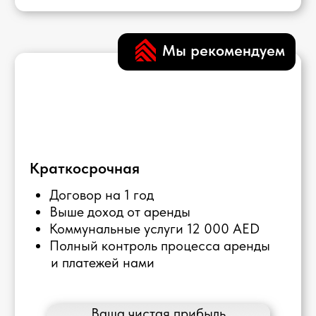
Управление
Мы управляем
платежами и
всеми процессами
решение
платежей,
финансовых
предлагая вам
вопросов с
комфорт и
арендаторами может
безрисковый опыт
быть сложным
владельца
процессом и
высокодоходной
занимать время
недвижимости
Оставить заявку
Мы работаем с