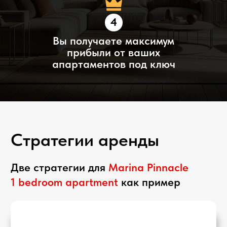
MANAGEMENT
управление
SERVICES
Работа
Мы быстро находим
с незнакомыми
качественных
арендаторами
арендаторов
сопряжена со
благодаря нашему
многими рисками
широкому опыту на
рынке
Риск проблем с
Мы размещаем
оплатой и порчей
проверенных
имущества со
арендаторов и
стороны
управляем всем
арендаторов
процессом под ключ
Операционное
Наша
управление занимает
профессиональная
много времени и
команда
требует постоянных
обеспечивает
осмотров объекта
своевременное