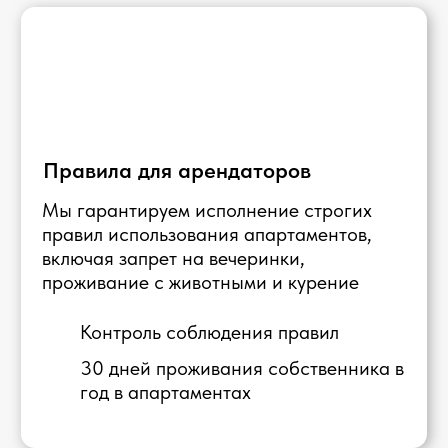
Оценка
заявку
договора
объекта
4
Вы получаете максимум
прибыли от ваших
апартаментов под ключ
Стратегии аренды
Две стратегии для
Marina Pinnacle
1
bedroom apartment
как пример