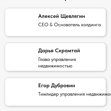
Адрес:
304-Ibn Batuta Gate, Jebel Ali, Dubai,
United Arab Emirates
Соц. медиа: