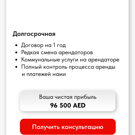
обслуживание и
детальные осмотры
при каждой смене
арендатора
Когда что-то
Наша команда по
ломается, это всегда
техническому
требует немедленной
обслуживанию
замены с вашим
быстро устраняет
личным участием
поломки,
обеспечивая
бесперебойное
заселение
Самостоятельный
Постоянный анализ
мониторинг рынка
рынка нашей
трудозатратен, что
командой
создает риск для
гарантирует
постоянной
оптимальное
заселенности вашего
ценообразование и
объекта
высокую
заселенность.