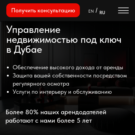
/
Получить консультацию
EN
RU
Управление
недвижимостью под ключ
в Дубае
Обеспечение высокого дохода от аренды
Защита вашей собственности посредством
регулярного осмотра
Услуги по интерьеру и обслуживанию
Стратегии
Команда
От
Процесс
Наши услуги
Более 80% наших арендодателей
работают с нами более 5 лет
Оставьте заявку, чтобы получить
бесплатную консультацию и оценку
доходности вашего объекта