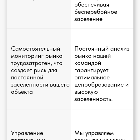
Руководитель Holiday Homes
Таха Бен Абдалла
Агент
Кайондо Лоуренс
Агент
Халиль Гиматдинов
Агент
Получить консультацию