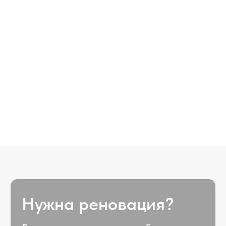
Получите бесплатную
консультацию
Оставьте свои данные и параметры
вашего объекта для получения
бесплатной оценки доходности
Rooms number
Я даю cогласие на обработку персональных
данных в соответствии с
Политикой
конфиденциальности