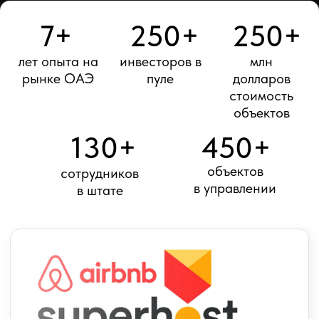
СОВЕРШЕНСТВО УПРАВЛЕНИЯ
Airbnb Superhost
Status
Мы профессионально управляем более
чем 450 объектами по всему городу со
средним рейтингом гостей
4,85
.
От бесшовного заселения до консьерж-
сервиса по запросу — ваша
недвижимость в надежных руках.
4.85 rating
450+ listings in total
* Статус Airbnb Superhost означает высокий