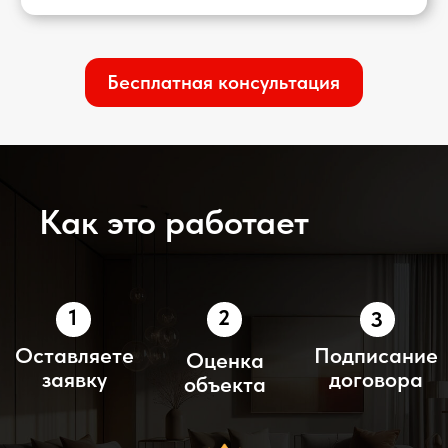
Договор на 1 год
Выше доход от аренды
Коммунальные услуги 12 000 AED
Полный контроль процесса аренды
⠀⠀и платежей нами
Ваша чистая прибыль
115 800 AED
Получить консультацию
Сравните процессы
Самостоятельное
STONETREE PROPERTY