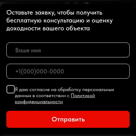
Я даю cогласие на обработку персональных
данных в соответствии с
Политикой
конфиденциальности
Отправить
7+
250+
250+
лет опыта на
инвесторов в
млн
рынке ОАЭ
пуле
долларов
стоимость
объектов
130+
450+
объектов
сотрудников
в управлении
в штате