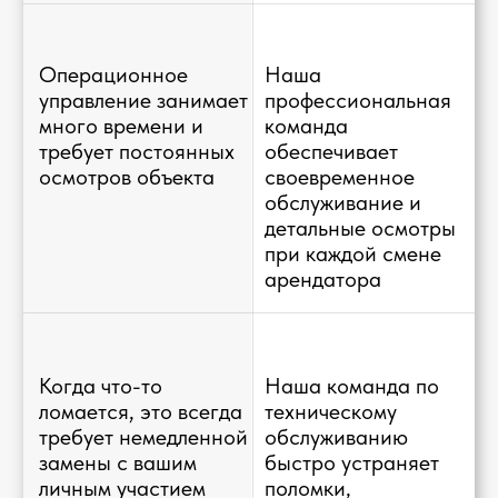
Алексей Щевлягин
CEO & Основатель холдинга
Дарья Скрамтай
Глава управления
недвижимостью
Егор Дубровин
Тимлидер управления недвижимостью
Елена Белобородова
Управляющий директор
Мария Зарицкая